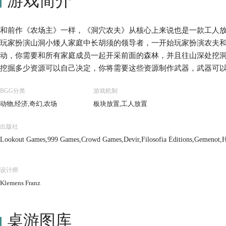
游戏简介
和前作《农场主》一样，《洞穴农夫》从核心上来说也是一款工人
玩家扮演山洞小矮人家庭中长胡须的领导者，一开始玩家扮演农夫
动，你需要和所有家庭成员一起开采前面的森林，并且往山深处挖
挖掘多少资源可以自己决定，你将需要这些资源制作武器，武器可
山洞的过程中，你会遇到水源和矿产，可以增加你的财富。在洞穴
BGG分类
游戏机制
己的财富，你可以砍倒树木圈起篱笆饲养动物，还可以经营农场扩
动物,经济,奇幻,农场
板块放置,工人放置
胜利。 你还可以一个人进行练习，熟悉洞穴前面48种不同的装饰
戏时间大约为30分钟，设计师Uwe Rosenberg表示该游戏加入
出版社
加入了两种新动物（狗和驴）。
Lookout Games,999 Games,Crowd Games,Devir,Filosofia Éditions,Gemenot,
Ltd.,Lacerta,Ludofy Creative,Mayfair Games,MINDOK,Swan Panasia Co., Ltd.,
设计师
Klemens Franz
桌游图库