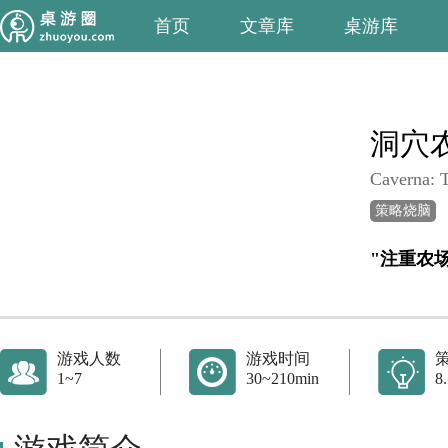
首页
文章库
桌游库
洞穴
Caverna: 
策略烧脑
"注重农
游戏人数
游戏时间
1~7
30~210min
8